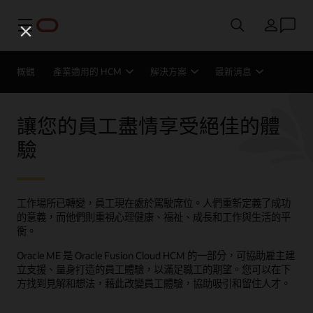
功能表
國家/地區
概觀
產業適用的 HCM
解決方案
最新消息
讓您的員工盡情享受絕佳的體
驗
工作場所已轉變，員工現在處於駕駛席位。人們重新定義了成功
的意義，而他們則重視心理健康、福祉、成長和工作與生活的平
衡。
Oracle ME 是 Oracle Fusion Cloud HCM 的一部分，可協助雇主建
立支援、量身打造的員工體驗，以滿足職工的期望。您可以在下
方找到見解和想法，藉此改變員工體驗，協助吸引和留住人才。