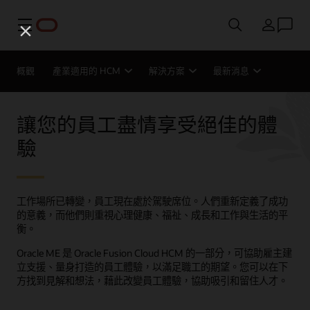
功能表
國家/地區
概觀
產業適用的 HCM
解決方案
最新消息
讓您的員工盡情享受絕佳的體
驗
工作場所已轉變，員工現在處於駕駛席位。人們重新定義了成功
的意義，而他們則重視心理健康、福祉、成長和工作與生活的平
衡。
Oracle ME 是 Oracle Fusion Cloud HCM 的一部分，可協助雇主建
立支援、量身打造的員工體驗，以滿足職工的期望。您可以在下
方找到見解和想法，藉此改變員工體驗，協助吸引和留住人才。