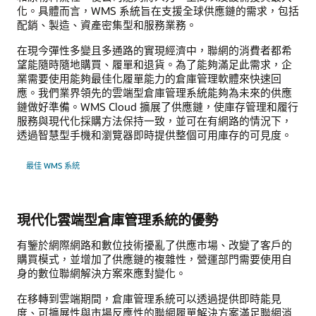
化。具體而言，WMS 系統旨在支援全球供應鏈的需求，包括
配銷、製造、資產密集型和服務業務。
在現今彈性多變且多通路的實現經濟中，聯網的消費者都希
望能隨時隨地購買、履單和退貨。為了能夠滿足此需求，企
業需要使用能夠最佳化履單能力的倉庫管理軟體來快速回
應。我們業界領先的雲端型倉庫管理系統能夠為未來的供應
鏈做好準備。WMS Cloud 擴展了供應鏈，使庫存管理和履行
服務與現代化採購方法保持一致，並可在有網路的情況下，
透過智慧型手機和瀏覽器即時提供整個可用庫存的可見度。
最佳 WMS 系統
現代化雲端型倉庫管理系統的優勢
有鑒於網際網路和數位技術擾亂了供應市場、改變了客戶的
購買模式，並增加了供應鏈的複雜性，營運部門需要使用自
身的數位聯網解決方案來應對變化。
在移轉到雲端期間，倉庫管理系統可以透過提供即時能見
度、可擴展性與市場反應性的聯網履單解決方案滿足聯網消