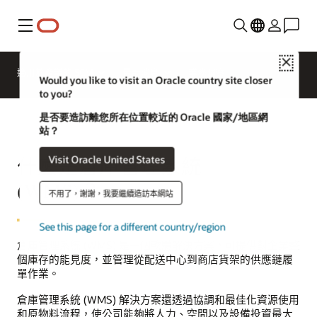
功能表
Close
適用於產業的 SCM
最新消息
業務洞察
Would you like to visit an Oracle country site closer
to you?
是否要造訪離您所在位置較近的 Oracle 國家/地區網
站？
Visit Oracle United States
什麼是倉庫管理系統
(WMS)？
不用了，謝謝，我要繼續造訪本網站
See this page for a different country/region
倉庫管理系統 (WMS) 是一個軟體解決方案，可提供對企業整
個庫存的能見度，並管理從配送中心到商店貨架的供應鏈履
單作業。
倉庫管理系統 (WMS) 解決方案還透過協調和最佳化資源使用
和原物料流程，使公司能夠將人力、空間以及設備投資最大