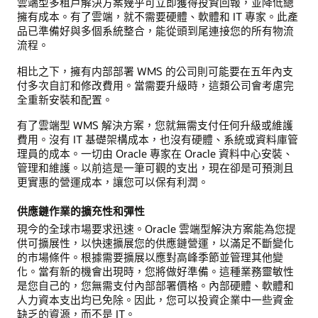
雲端型多租戶解決方案幾乎可立即獲得投資回報，並降低總
擁有成本。有了雲端，就不需要硬體、軟體和 IT 專家。此產
品已準備好與多個系統整合，能從頭到尾連接您的所有物流
流程。
相比之下，擁有内部部署 WMS 的公司則可能要在五年內支
付多次自訂和修改費用。當需要升級時，這類公司會考慮完
全重新安裝和配置。
有了雲端型 WMS 解決方案，您就無需支付任何升級或維護
費用。沒有 IT 基礎架構成本，也沒有硬體、系統或資料庫管
理員的成本。一切由 Oracle 專家在 Oracle 資料中心安裝、
管理和維護。以前這是一筆可觀的支出，現在卻是可預測且
更實惠的營運成本，讓您可以保有利潤。
供應鏈作業的擴充性和彈性
現今的全球市場要求迅速。Oracle 雲端型解決方案能為您提
供可擴展性，以快速擴展您的供應鏈營運，以滿足不斷變化
的市場條件。根據需要擴展以應對高峰季節並管理其他變
化。當有新的機會出現時，您將做好準備。這種業務靈敏性
是您自己的，您無需支付內部部署價格。內部硬體、軟體和
人力資本支出均已免除。因此，您可以投資企業中一些資金
缺乏的資源，而不是 IT。