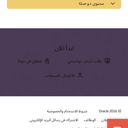
محتوى ذو صلة
الأخبار والآراء
تقارير محللي Oracle CX
مدونة Oracle CX
مدونة التسويق الحديث من Oracle
ابدأ الآن
قارن الحلول
طلب عرض توضيحي
انطلق في جولة
مقارنة بين Oracle CX وAdobe
Oracle Commerce مقابل Adobe Commerce Cloud
الاتصال بالمبيعات
Oracle Marketing مقابل Adobe Marketing
وثائق CX for Industries
مقارنة بين Oracle CX وقوة المبيعات
مقارنة بين Oracle Sales وSalesforce Sales Cloud
تقدم Oracle مجموعة كبيرة من الوثائق ومقاطع الفيديو والبرامج
التعليمية التي ستساعدك على معرفة المزيد حول Oracle CX for High
مقارنة بين Oracle Service وSalesforce Service Cloud
طوّر مهاراتك في تجربة العملاء
Tech، Manufacturing، and Automotive. ستجد كل هذه الموارد
وغيرها في مركز المساعدة لدى Oracle.
© 2026 Oracle
تُقدم Oracle University مجموعة متنوعة من الحلول التعليمية
شروط الاستخدام والخصوصية
لمساعدتك على بناء مهارات السحابة، والتحقق من الخبرة، وتسريع وتيرة
سوق Oracle Cloud
خيارات الإعلان
الوظائف
الاشتراك في رسائل البريد الإلكتروني
مكتبة الوثائق
الاعتماد. تعرف على المزيد عن التدريب والشهادة التي يمكنك الاعتماد
عليها لضمان نجاح مؤسستك.
عزز التحول من خلال تطبيقات وخدمات الشركاء المبتكرة. اعثر على