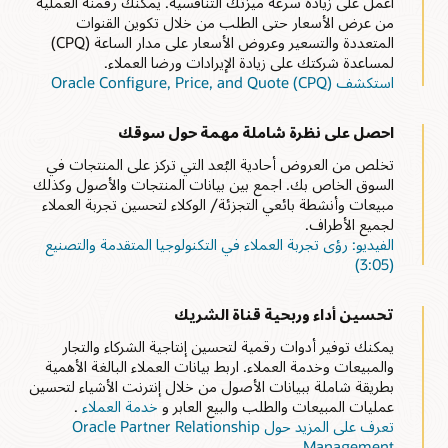
اعمل على زيادة سرعة ميزتك التنافسية. يمكنك رقمنة العملية
قم بتوفير
تجربة عملاء (CX)
كاملة، وتقسيم العملاء ذوي القيمة العالية
بيانات مجمعة عن العملاء والأصول
واستهدافهم، وزيادة القيمة الدائمة للعميل - من التسويق إلى المبيعات
من عرض الأسعار حتى الطلب من خلال تكوين القنوات
إلى
خدمة العملاء
.
خدمة العملاء بشكل استباقي من خلال مراقبة أصولهم وخدمتها وإدارتها
المتعددة والتسعير وعروض الأسعار على مدار الساعة (CPQ)
لزيادة الأداء وتحسين توصيات دورة حياة العملاء.
لمساعدة شركتك على زيادة الإيرادات ورضا العملاء.
إدارة الاشتراكات ودعم الفواتير المتكررة
استكشف Oracle Configure, Price, and Quote (CPQ)
توصيات ذكية
استفد من نماذج
تسعير الاشتراك
الجديدة والمبتكرة وقم بإدارتها من
البداية إلى النهاية لتحقيق نمو إيرادات مستدامة طويلة الأجل.
استفد من بيانات العملاء والأصول لتقديم توصيات ذكية لتحسين
احصل على نظرة شاملة مهمة حول سوقك
استخدام الأصول وتوفير عروض الاشتراك.
اتجاهات التحول الرقمي في التكنولوجيا المتقدمة والتصنيع
تخلص من العروض أحادية البُعد التي تركز على المنتجات في
والسيارات (3:58)
تحسين إنتاجية الخدمة الميدانية
السوق الخاص بك. اجمع بين بيانات المنتجات والأصول وكذلك
زيادة استخدام الفنيين الميدانيين مع تعيين الوظائف الذكية
والجدولة
مبيعات وأنشطة بائعي التجزئة/ الوكلاء لتحسين تجربة العملاء
والتوجيه.
لجميع الأطراف.
الفيديو: رؤى تجربة العملاء في التكنولوجيا المتقدمة والتصنيع
إعادة تشغيل ندوة الإنترنت: تحويل الخدمة في التصنيع (48:12)
(3:05)
انتقال الشركة المصنعة إلى مفهوم الخدمة (PDF)
تحسين أداء وربحية قناة الشريك
يمكنك توفير أدوات رقمية لتحسين إنتاجية الشركاء والتجار
والمبيعات وخدمة العملاء. اربط بيانات العملاء البالغة الأهمية
بطريقة شاملة ببيانات الأصول من خلال إنترنت الأشياء لتحسين
عمليات المبيعات والطلب والبيع العابر و
خدمة العملاء
.
تعرف على المزيد حول Oracle Partner Relationship
Management