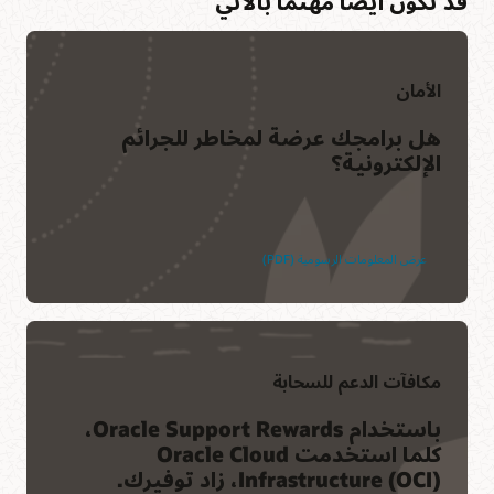
قد تكون أيضًا مهتمًا بالآتي
الأمان
هل برامجك عرضة لمخاطر للجرائم
الإلكترونية؟
عرض المعلومات الرسومية (PDF)
مكافآت الدعم للسحابة
باستخدام Oracle Support Rewards،
كلما استخدمت Oracle Cloud
Infrastructure (OCI)، زاد توفيرك.