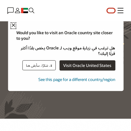
القائمة
Close
Oracle Premier Support للبرامج
Would you like to visit an Oracle country site closer
to you?
هل ترغب في زيارة موقع ويب لـ Oracle يخص بلدًا أكثر
يوفر Oracle Premier Support الوصول إلى تحديثات المنتجات
قربًا إليك؟
وتحسيناتها وكذلك المساعدة التقنية وموارد الدعم لمساعدتك في
الحفاظ على منتجات وسيطة وقواعد بيانات وتطبيقات Oracle المحلية.
Visit Oracle United States
لا، شكرًا، سأبقى هنا
See this page for a different country/region
تسجيل الدخول إلى My Oracle Support