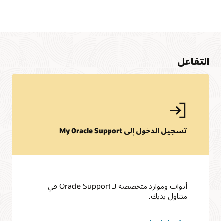
التفاعل
تسجيل الدخول إلى My Oracle Support
مجتمع My Oracle Support Community
أدوات وموارد متخصصة لـ Oracle Support في
مجتمع My Oracle Support Community هنا لمساعدتك في تحقيق
متناول يديك.
أقصى استفادة من E-Business Suite ودعم My Oracle Support.
يمكنك الوصول إلى مجموعة من موارد Oracle وتبادل النصائح مع
مجتمع حيوي من الأقران وخبراء Oracle.