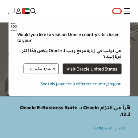
القائمة
Close
دعم Oracle E-Business Suite
Would you like to visit an Oracle country site closer
to you?
هل ترغب في زيارة موقع ويب لـ Oracle يخص بلدًا أكثر
بالاستناد إلى تاريخ يبلغ 30 عامًا من الابتكار، تواصل Oracle E-Business
قربًا إليك؟
Suite تقديم وظائف جديدة للتطبيقات وتوسّع إمكانات الميزات الحالية
لدعم نماذج الأعمال الآخذة في التطور حاليًا.
Visit Oracle United States
لا، شكرًا، سأبقى هنا
See this page for a different country/region
اقرأ عن التزام Oracle بـ Oracle E-Business Suite
12.2.
تعرَّف على المزيد (PDF)