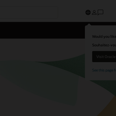
Would you like
Souhaitez-vous
Visit Oracl
See this page f