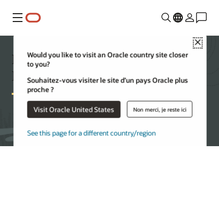
Menu
Close
Fonctionnalités de Autonomous AI
Would you like to visit an Oracle country site closer
to you?
Database
Souhaitez-vous visiter le site d’un pays Oracle plus
proche ?
Visit Oracle United States
Non merci, je reste ici
Commencer avec Autonomous AI Database
See this page for a different country/region