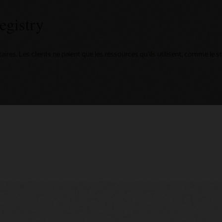
egistry
taires. Les clients ne paient que les ressources qu'ils utilisent, comme le 
ing
d Customer