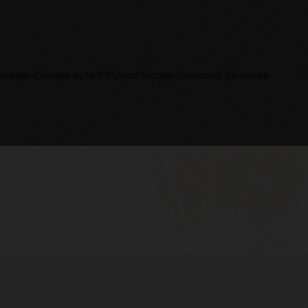
stockage d'images au tarif d'Object Storage (Standard). Le service
Cloud Day Online — Création d'applications
Connexion à My Oracle Support
cloud natives intelligentes (49:21)
Ressources My Oracle Support