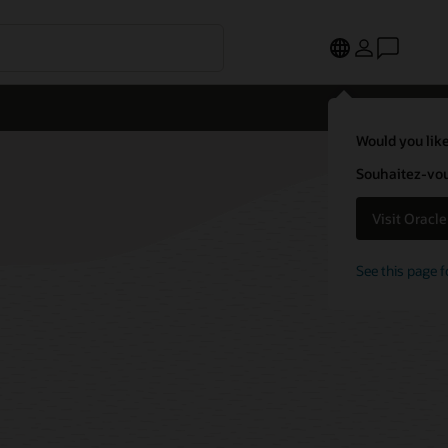
Would you like
Souhaitez-vous
Visit Oracl
See this page f