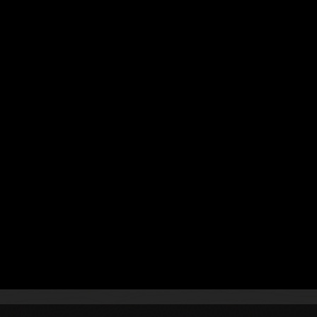
neurs
ocker avec
Oracle Container Engine for Kubernetes
tion Processing
.
teneurs
torisation. Utilisez un outil d’intégration continue et
s Kubernetes.
 concevoir et implémenter des topologies à l’aide de