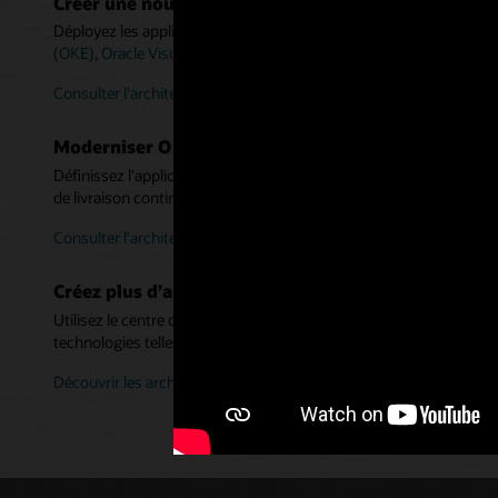
Créer une nouvelle application basée sur les conte
Déployez les applications Cloud natives en utilisant ce registre D
(OKE)
,
Oracle Visual Builder Studio
et
Oracle Autonomous Transac
Consulter l'architecture pour les nouvelles applications
Moderniser Oracle WebLogic Server à l’aide de con
Définissez l’application et le serveur dans un Dockerfile, sans refac
de livraison continue (CI/CD) pour les déployer dans les système
Consulter l'architecture pour les applications WebLogic
Créez plus d’architectures de microservices
Utilisez le centre d’architecture Oracle Cloud Infrastructure pour
technologies telles que Docker et Kubernetes.
Découvrir les architectures en détail