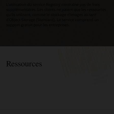
L’utilisation du service Registry n’entraîne pas de frais
supplémentaires. Les clients ne paient que les ressources
qu'ils utilisent, comme le stockage d'images au tarif
d'Object Storage (Standard). Le service comprend un
support gratuit pour les entreprises.
Ressources
Oracle
Améliorez vos compétences relatives au cloud native
Consulting
Événements virtuels des développeurs pour services Cloud
Advanced Customer Services
Native