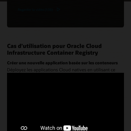
Regarder la vidéo (1:38)
Cas d’utilisation pour Oracle Cloud
Infrastructure Container Registry
Créer une nouvelle application basée sur les conteneurs
Déployez les applications Cloud natives en utilisant ce
registre Docker avec
Oracle Container Engine for
Kubernetes (OKE)
,
Oracle Visual Builder Studio
et
Oracle
Autonomous Transaction Processing
.
Consulter l'architecture pour les nouvelles applications
Moderniser Oracle WebLogic Server à l’aide de conteneurs
Définissez l’application et le serveur dans un Dockerfile,
sans refactorisation. Utilisez un outil d’intégration
continue et de livraison continue (CI/CD) pour les