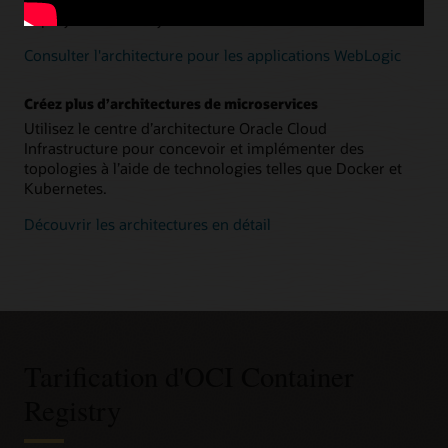
déployer dans les systèmes Kubernetes.
Consulter l'architecture pour les applications WebLogic
Créez plus d’architectures de microservices
Utilisez le centre d’architecture Oracle Cloud
Infrastructure pour concevoir et implémenter des
topologies à l’aide de technologies telles que Docker et
Kubernetes.
Découvrir les architectures en détail
Tarification d'OCI Container
Registry