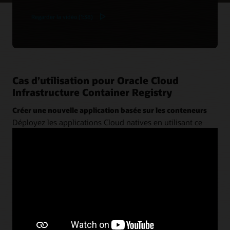
Regarder la vidéo (1:38)
Cas d’utilisation pour Oracle Cloud
Infrastructure Container Registry
Créer une nouvelle application basée sur les conteneurs
Déployez les applications Cloud natives en utilisant ce
registre Docker avec
Oracle Container Engine for
Kubernetes (OKE)
,
Oracle Visual Builder Studio
et
Oracle
Autonomous Transaction Processing
.
Consulter l'architecture pour les nouvelles applications
Moderniser Oracle WebLogic Server à l’aide de conteneurs
Définissez l’application et le serveur dans un Dockerfile,
sans refactorisation. Utilisez un outil d’intégration
continue et de livraison continue (CI/CD) pour les