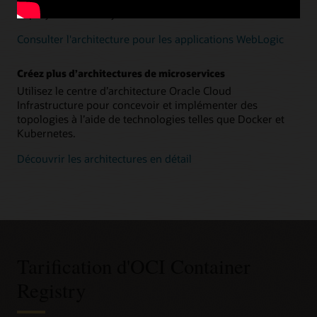
déployer dans les systèmes Kubernetes.
Consulter l'architecture pour les applications WebLogic
Créez plus d’architectures de microservices
Utilisez le centre d’architecture Oracle Cloud
Infrastructure pour concevoir et implémenter des
topologies à l’aide de technologies telles que Docker et
Kubernetes.
Découvrir les architectures en détail
Tarification d'OCI Container
Registry