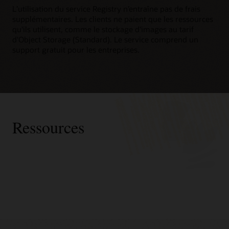
L’utilisation du service Registry n’entraîne pas de frais
supplémentaires. Les clients ne paient que les ressources
qu'ils utilisent, comme le stockage d'images au tarif
d'Object Storage (Standard). Le service comprend un
support gratuit pour les entreprises.
Ressources
Oracle
Améliorez vos compétences relatives au cloud native
Consulting
Événements virtuels des développeurs pour services Cloud
Advanced Customer Services
Native