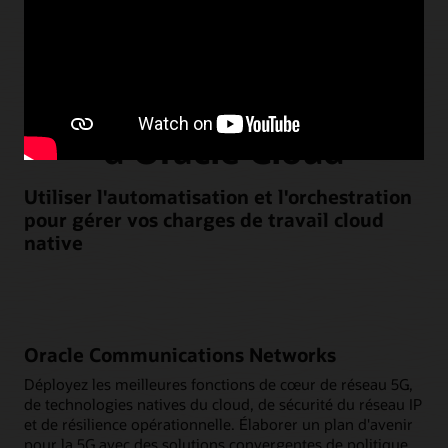
Exploiter votre réseau
avec agilité à l'aide
d'Oracle Cloud
Utiliser l'automatisation et l'orchestration
pour gérer vos charges de travail cloud
native
Oracle Communications Networks
Déployez les meilleures fonctions de cœur de réseau 5G,
de technologies natives du cloud, de sécurité du réseau IP
et de résilience opérationnelle. Élaborer un plan d'avenir
pour la 5G avec des solutions convergentes de politique