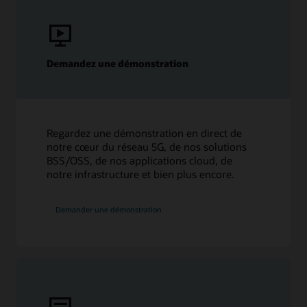
Plus de ressources
Demandez une démonstration
Oracle Live : Élargir les possibilités du cloud hybride
Régions Oracle Cloud - Centres de données repensés
Regardez une démonstration en direct de
notre cœur du réseau 5G, de nos solutions
BSS/OSS, de nos applications cloud, de
notre infrastructure et bien plus encore.
Demander une démonstration