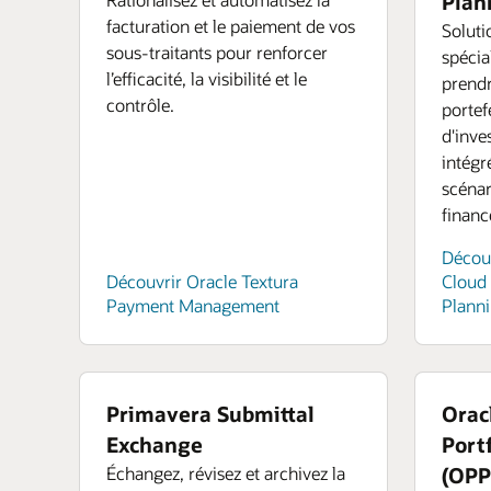
Plan
applications et workloads grâce à des modè
collaborateur à prospérer.
facturation et le paiement de vos
de perception et de décision prédéfinis et à
Soluti
sous-traitants pour renforcer
Oracle ME : expérience collaborateur
chatbots prêts à l'emploi. Ou créez et entra
spéci
l’efficacité, la visibilité et le
vos propres modèles avec nos services de d
prendr
contrôle.
science.
portefe
d'inve
Découvrir l'IA et le machine learning
intégr
scénar
finan
Découv
Découvrir Oracle Textura
Cloud 
Payment Management
Plann
Primavera Submittal
Orac
Exchange
Port
Échangez, révisez et archivez la
(OP