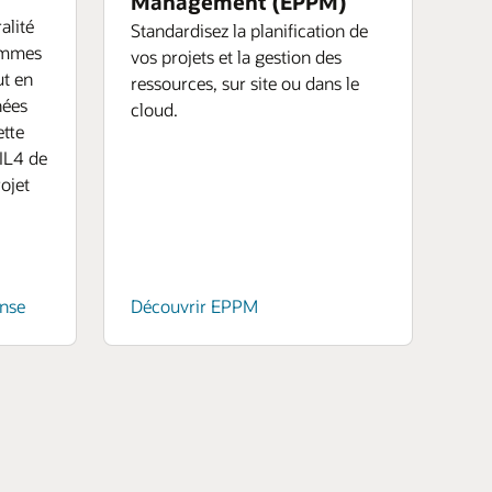
Management (EPPM)
alité
Standardisez la planification de
rammes
vos projets et la gestion des
ut en
ressources, sur site ou dans le
nées
cloud.
ette
IL4 de
rojet
ense
Découvrir EPPM