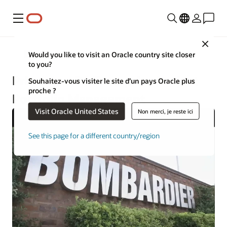
Menu
Close
Construction et ingénierie
Would you like to visit an Oracle country site closer
to you?
Primavera P6 Enterprise Project
Souhaitez-vous visiter le site d’un pays Oracle plus
proche ?
Portfolio Management
Visit Oracle United States
Non merci, je reste ici
See this page for a different country/region