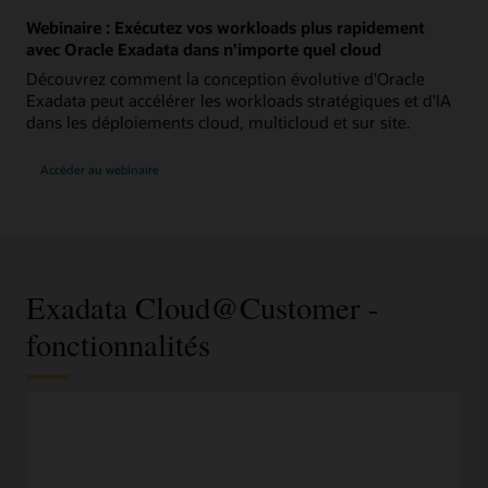
Webinaire : Exécutez vos workloads plus rapidement
avec Oracle Exadata dans n'importe quel cloud
Découvrez comment la conception évolutive d'Oracle
Exadata peut accélérer les workloads stratégiques et d'IA
dans les déploiements cloud, multicloud et sur site.
:
Accéder au webinaire
Exécuter
plus
rapidement
des
workloads
avec
Oracle
Exadata
dans
Exadata Cloud@Customer -
n'importe
quel
cloud
fonctionnalités
Exadata Cloud@Customer X11M
Plateforme de base de données cloud hybride
Exadata Cloud@Customer X11M propose les coûts de
l'automatisation et de la consommation cloud d'Exadata