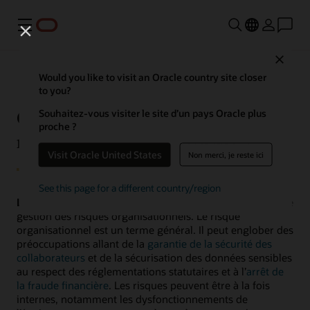
Menu
Close
Would you like to visit an Oracle country site closer
to you?
Qu’est-ce que la gestion des
Souhaitez-vous visiter le site d’un pays Oracle plus
proche ?
risques d’entreprise (ERM) ?
Visit Oracle United States
Non merci, je reste ici
See this page for a different country/region
La gestion des risques d’entreprise (ERM)
est un cadre de
gestion des risques organisationnels. Le risque
organisationnel est un terme général. Il peut englober des
préoccupations allant de la
garantie de la sécurité des
collaborateurs
et de la sécurisation des données sensibles
au respect des réglementations statutaires et à l’
arrêt de
la fraude financière
. Les risques peuvent être à la fois
internes, notamment les dysfonctionnements de