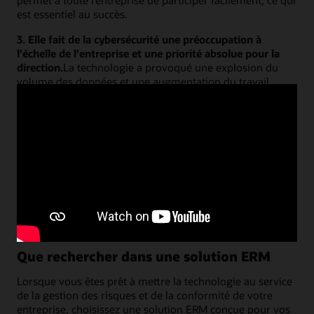
est essentiel au succès.
3. Elle fait de la cybersécurité une préoccupation à
l'échelle de l'entreprise et une priorité absolue pour la
direction.
La technologie a provoqué une explosion du
volume des données et une augmentation du travail
réalisé à distance, ce qui a entraîné une augmentation de
la gravité et de la fréquence des cybermenaces. Les
entreprises sont également confrontées à des attentes
plus strictes des régulateurs financiers en ce qui concerne
leurs cyberdéfenses. Pour la plupart des entreprises, une
stratégie proactive de gestion des risques qui surveille en
permanence l'accès des utilisateurs et l'activité devrait
constituer la prochaine étape de leur parcours de
cybersécurité.
Que rechercher dans une solution ERM
Lorsque vous êtes prêt à mettre la technologie au service
de la gestion des risques et de la conformité de votre
entreprise, choisissez une solution ERM conçue pour vos