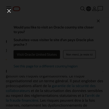
Menu
Close
Would you like to visit an Oracle country site closer
to you?
Qu’est-ce que la gestion des
Souhaitez-vous visiter le site d’un pays Oracle plus
proche ?
risques d’entreprise (ERM) ?
Visit Oracle United States
Non merci, je reste ici
See this page for a different country/region
La gestion des risques d’entreprise (ERM)
est un cadre de
gestion des risques organisationnels. Le risque
organisationnel est un terme général. Il peut englober des
préoccupations allant de la
garantie de la sécurité des
collaborateurs
et de la sécurisation des données sensibles
au respect des réglementations statutaires et à l’
arrêt de
la fraude financière
. Les risques peuvent être à la fois
internes, notamment les dysfonctionnements de