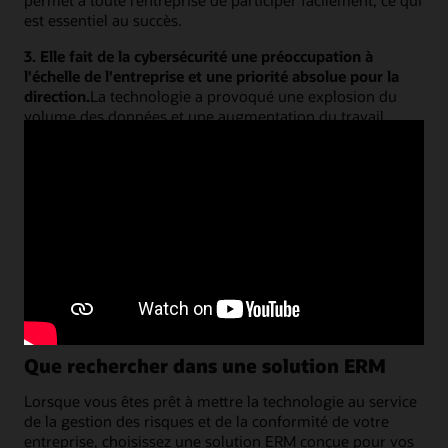
est essentiel au succès.
3. Elle fait de la cybersécurité une préoccupation à
l'échelle de l'entreprise et une priorité absolue pour la
direction.
La technologie a provoqué une explosion du
volume des données et une augmentation du travail
réalisé à distance, ce qui a entraîné une augmentation de
la gravité et de la fréquence des cybermenaces. Les
entreprises sont également confrontées à des attentes
plus strictes des régulateurs financiers en ce qui concerne
leurs cyberdéfenses. Pour la plupart des entreprises, une
stratégie proactive de gestion des risques qui surveille en
permanence l'accès des utilisateurs et l'activité devrait
constituer la prochaine étape de leur parcours de
cybersécurité.
Que rechercher dans une solution ERM
Lorsque vous êtes prêt à mettre la technologie au service
de la gestion des risques et de la conformité de votre
entreprise, choisissez une solution ERM conçue pour vos