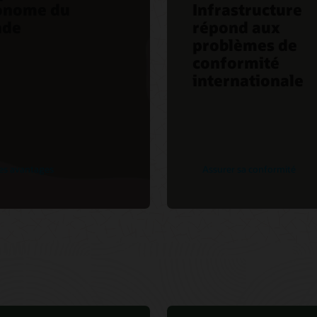
onome du
Infrastructure
de
répond aux
problèmes de
conformité
internationale
les avantages
Assurer sa conformité