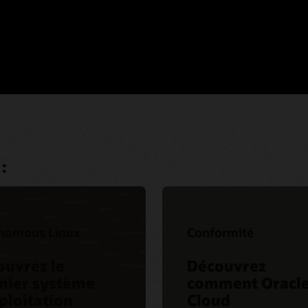
:
nomous Linux
Conformité
ouvrez le
Découvrez
mier système
comment Oracl
ploitation
Cloud