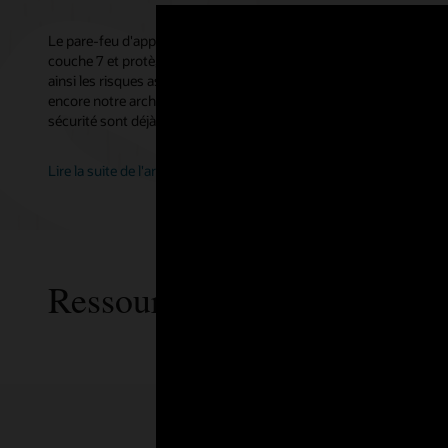
Le pare-feu d'applications Web (WAF) pour Fusion renforce encor
couche 7 et protège les applications Fusion publiques et privées du
ainsi les risques associés. En incluant WAF dans le cadre de la sé
encore notre architecture de défense en profondeur existante, où 
sécurité sont déjà déployés.
Lire la suite de l'article
Ressources WAF