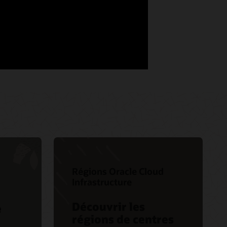
Régions Oracle Cloud
Infrastructure
Découvrir les
e
régions de centres