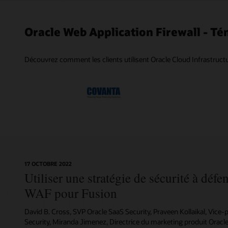
Rense
Contr
Gesti
Applic
Proté
Tarifs
intég
vulné
Protégez l
Identifiez 
Obtenez la
Testez Ora
Oracle Web Application Firewall - T
Infrastruc
ensemble 
la périphér
aujourd'hu
Adoptez un
Surveillez
avec des c
JavaScript
les équili
seront pas
périphérie
malveillan
géolocalisa
algorithme
application
utilisatio
regroupe 
les API et
Découvrez comment les clients utilisent Oracle Cloud Infrastructu
HTTP et l’
des applica
les client
plusieurs 
et de refus
multicloud 
gratuiteme
250 règles
de vulnéra
10 premier
WAF dans l
notre arch
applicatio
17 OCTOBRE 2022
Utiliser une stratégie de sécurité à défe
WAF pour Fusion
David B. Cross, SVP Oracle SaaS Security, Praveen Kollaikal, Vice-
Security, Miranda Jimenez, Directrice du marketing produit Oracl