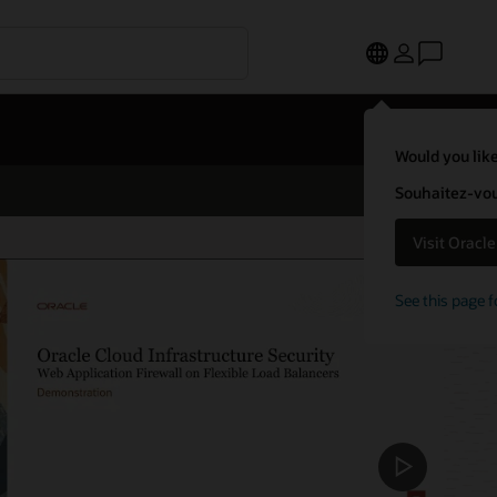
Would you like
Souhaitez-vous
Visit Oracl
See this page f