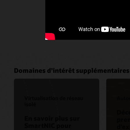
Domaines d’intérêt supplémentaires 
Virtualisation de réseau
Auto
isolé
Déc
En savoir plus sur
pre
SmartNIC pour
d’ex