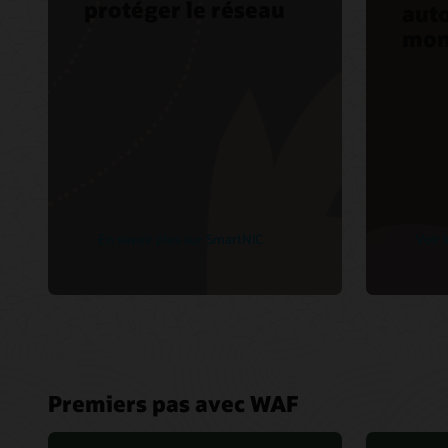
protéger le réseau
aut
mon
En savoir plus sur SmartNIC
Voir 
Premiers pas avec WAF