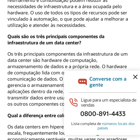
necessidades de infraestrutura e a área ocupada pelo
hardware. O uso de todos os tipos de recursos pode ser
vinculado à automação, o que pode ajudar a melhorar a
utilização e atender às necessidades.
Quais são os três principais componentes da
infraestrutura de um data center?
Os três principais componentes da infraestrutura de um
data center são hardware de computação,
armazenamento de dados e a própria rede. O hardware
de computação lida com o processamento e a
comunicação de dados. O armazenamento de dados
gerencia o armazenamento de arquivos de dados e
aplicações dentro da rede. A rede fornece os meios para
transmitir dados entre usuários finais, servidores e todos
os outros componentes conectados à infraestrutura.
Qual a diferença entre colocalização e hiperescala?
Os data centers em hiperescala são instalações de grande
escala, frequentemente localizadas em regiões
economicamente rentáveis, muitas vezes nos arredores