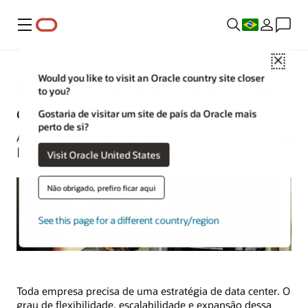
Menu
Close
Would you like to visit an Oracle country site closer
10 passos para uma estratégia de
to you?
data center eficaz
Gostaria de visitar um site de país da Oracle mais
perto de si?
Art Wittmann | Diretor de Conteúdo da Oracle Technology
| 9 de fevereiro de 2025
Visit Oracle United States
Não obrigado, prefiro ficar aqui
See this page for a different country/region
Toda empresa precisa de uma estratégia de data center. O
grau de flexibilidade, escalabilidade e expansão dessa