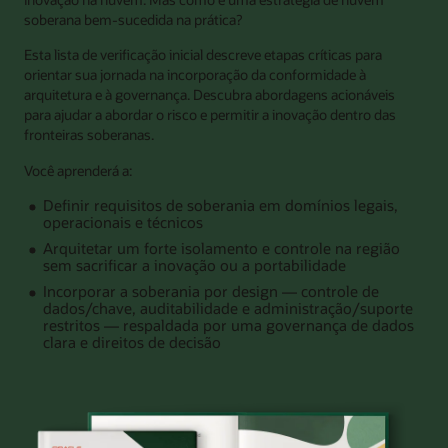
soberana bem-sucedida na prática?
Esta lista de verificação inicial descreve etapas críticas para
orientar sua jornada na incorporação da conformidade à
arquitetura e à governança. Descubra abordagens acionáveis
para ajudar a abordar o risco e permitir a inovação dentro das
fronteiras soberanas.
Você aprenderá a:
Definir requisitos de soberania em domínios legais,
operacionais e técnicos
Arquitetar um forte isolamento e controle na região
sem sacrificar a inovação ou a portabilidade
Incorporar a soberania por design — controle de
dados/chave, auditabilidade e administração/suporte
restritos — respaldada por uma governança de dados
clara e direitos de decisão