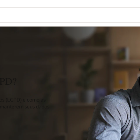
GPD?
dos (LGPD) e como as
a manterem seus dados