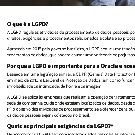
O que é a LGPD?
A LGPD regula as atividades de processamento de dados pessoais por
direitos, exigências e procedimentos relacionados à coleta e ao pro
Aprovada em 2018 pelo governo brasileiro, a LGPD segue uma tendê
vazamentos de dados, que podem causar uma variedade de prejuízos f
Por que a LGPD é importante para a Oracle e noss
Baseada em uma legislação similar, a GDPR (General Data Protection R
em maio de 2018, a Lei Geral de Proteção de Dados tem como fundamen
inviolabilidade da intimidade, da honra e da imagem.
A LGPD se aplica às empresas que realizam a operação de tratamento 
sede da companhia ou de onde estejam localizados os dados, desde que
(ii) o objetivo das atividades de processamento seja oferecer bens ou se
os dados pessoais sejam coletados no Brasil.
Quais as principais exigências da LGPD?*
De acordo com a LGPD, são considerados dados pessoais as informaçõe