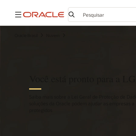
Menu
Oracle Brasil
Nuvem
Você está pronto para a L
Saiba mais sobre a Lei Geral de Proteção de Da
soluções da Oracle podem ajudar as empresas 
protegidos