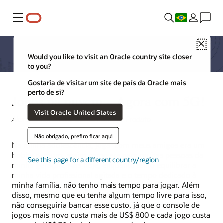
Menu
Close
Would you like to visit an Oracle country site closer
to you?
Gostaria de visitar um site de país da Oracle mais
perto de si?
Jogos na nuvem – Agora com 5G!
Visit Oracle United States
Alex Westley, Diretor de Marketing de Produto
Não obrigado, prefiro ficar aqui
Na minha adolescência, jogar com meus amigos era um
hobby comum, assim como era para muitas pessoas da
See this page for a different country/region
minha geração. Mas hoje, enquanto tento equilibrar a
minha vida profissional agitada e o tempo dedicado à
minha família, não tenho mais tempo para jogar. Além
disso, mesmo que eu tenha algum tempo livre para isso,
não conseguiria bancar esse custo, já que o console de
jogos mais novo custa mais de US$ 800 e cada jogo custa