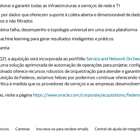
TI
ável de dados de rede históricos e de
 plataforma
twork Orchestration
do Oracle Communications.
etar, configurar, monitorar e gerenciar redes
der e garantir serviços de comunicação
ferecendo suporte à disponibilidade e ao
s desenvolvem suas redes de comunicação.
tions/federos/
juda de integridade
Entre em contato