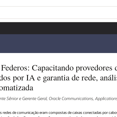
Wo
Go
dores de serviços com
 análises e
Se
Applications
das por cabos, monitoradas manualmente por