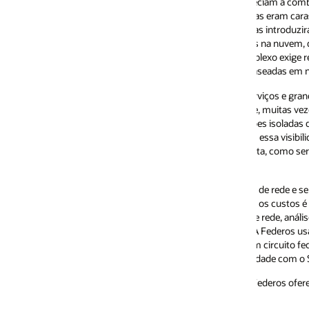
ciam a combinação de “melhores esforços”, sem garantias de desempenh
as eram caras para operar, demoravam para alterar e geravam o mínimo de
introduziram uma nova geração de tecnologia que aborda esses problem
s na nuvem, desagregadas e com grande volume de geração de eventos. A
exo exige recursos sofisticados de monitoramento e garantia que ofereçam
aseadas em nuvem.
rviços e grandes empresas, o gerenciamento dessas redes normalmente e
, muitas vezes proprietárias, de diferentes fornecedores. Além de um co
ções isoladas do desempenho da rede com pouca ou nenhuma visibilida
essa visibilidade, os provedores de serviços muitas vezes têm dificuldade
nta, como serviços de dados empresariais e divisão de rede 5G, em relaç
 de rede e serviço de ponta a ponta para permitir que provedores de ser
os custos é um dos principais motivadores da aquisição da Federos pela 
e rede, análise e automação otimizada por IA e habilitada para a nuvem,
. A Federos usa uma visão dinâmica do inventário, automação de rede pa
 circuito fechado para reconfigurar de forma inteligente os serviços do cli
idade com o SLA.
Federos oferece diversos recursos importantes complementares ao robust