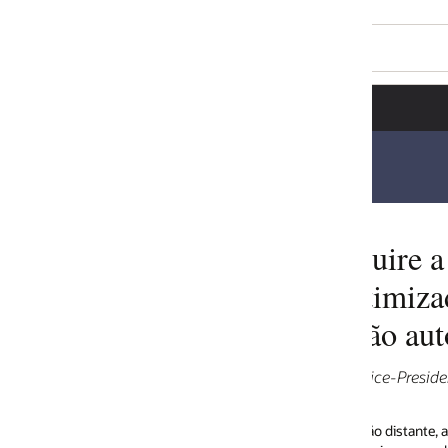
uire a Federos: Capacitando prove
timizados por IA e garantia de rede,
ão automatizada
ice-Presidente Sênior e Gerente Geral, Oracle Communications, 
o distante, as redes de comunicação eram compostas de caixas conecta