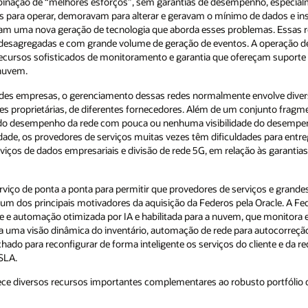
o, especialmente para serviços móveis. Essas
 dados e insights. Felizmente, as redes de
as. Essas redes são cada vez mais orientadas
 operação de um ambiente de rede de vários
 suporte a redes físicas tradicionais e a
nvolve diversas ferramentas de software de
njunto fragmentado de ferramentas, isso pode
de do desempenho completo em todos os
s para entregar, gerenciar e monetizar serviços
ão às garantias de desempenho acordadas com o
viços e grandes empresas aumentem a eficiência
Oracle. A Federos é uma fornecedora líder de
 que monitora e gerencia o desempenho de redes
ra autocorreção, dimensionamento automático e
ente e da rede durante todo o ciclo de vida,
o portfólio de comunicações da Oracle,