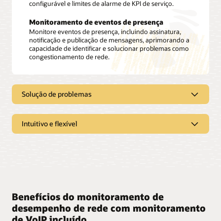
configurável e limites de alarme de KPI de serviço.
Monitoramento de eventos de presença
Monitore eventos de presença, incluindo assinatura,
notificação e publicação de mensagens, aprimorando a
capacidade de identificar e solucionar problemas como
congestionamento de rede.
Solução de problemas
Solucione problemas de rede
Intuitivo e flexível
Aproveite os principais indicadores para identificar e
resolver problemas para garantia aprimorada de
Benefícios da interoperabilidade
serviço de rede de IP.
de rede
Decodifique e filtre IP
Implemente em redes de comunicação de IP de
qualquer fornecedor, capture tráfego de qualquer
Obtenha uma visualização pacote por pacote para
Benefícios do monitoramento de
dispositivo com uma solução de monitoramento de
melhor analisar e solucionar problemas de localização
desempenho de rede com monitoramento
chamadas totalmente agnóstica.
de voz e vídeo.
de VoIP incluído