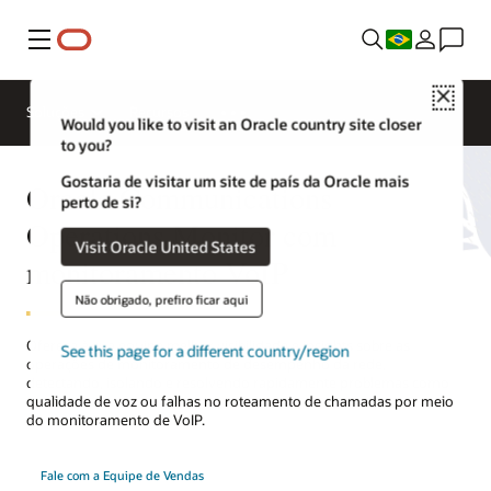
Menu
Close
Soluções
Recursos
Would you like to visit an Oracle country site closer
to you?
Gostaria de visitar um site de país da Oracle mais
Oracle Communications
perto de si?
Operations Monitor com
Visit Oracle United States
monitoramento VoIP
Não obrigado, prefiro ficar aqui
Ofereça à sua equipe melhor visibilidade e insights sobre as
See this page for a different country/region
operações de monitoramento de desempenho da rede,
detectando, isolando e resolvendo rapidamente problemas como
qualidade de voz ou falhas no roteamento de chamadas por meio
do monitoramento de VoIP.
Fale com a Equipe de Vendas