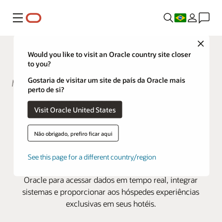
Menu
Close
Would you like to visit an Oracle country site closer
to you?
Gostaria de visitar um site de país da Oracle mais
perto de si?
A Meliá Hotels oferece
Visit Oracle United States
experiências memoráveis ​​e
personalizadas com a Oracle
Não obrigado, prefiro ficar aqui
OPERA Cloud
See this page for a different country/region
O principal grupo hoteleiro da Espanha conta com a
Oracle para acessar dados em tempo real, integrar
sistemas e proporcionar aos hóspedes experiências
exclusivas em seus hotéis.