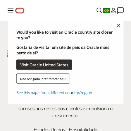
Menu
Close
Would you like to visit an Oracle country site closer
to you?
Gostaria de visitar um site de país da Oracle mais
perto de si?
A MGM Resorts impressiona os
Visit Oracle United States
hóspedes com a ajuda do Oracle
Não obrigado, prefiro ficar aqui
Fusion Cloud ERP
See this page for a different country/region
Modernizar os sistemas financeiros ajuda a potência do
entretenimento a oferecer uma experiência que traz
sorrisos aos rostos dos clientes e impulsiona o
crescimento.
Estados Unidos | Hospitalidade