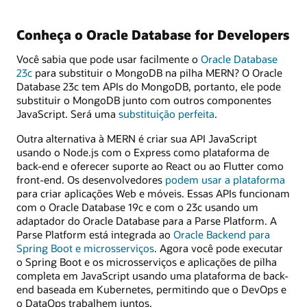
Conheça o Oracle Database for Developers
Você sabia que pode usar facilmente o
Oracle Database
23c
para substituir o MongoDB na pilha MERN? O Oracle
Database 23c tem APIs do MongoDB, portanto, ele pode
substituir o MongoDB junto com outros componentes
JavaScript. Será uma
substituição perfeita
.
Outra alternativa à MERN é criar sua API JavaScript
usando o Node.js com o Express como plataforma de
back-end e oferecer suporte ao React ou ao Flutter como
front-end. Os desenvolvedores
podem usar a plataforma
para criar aplicações Web e móveis. Essas APIs funcionam
com o Oracle Database 19c e com o 23c usando um
adaptador do Oracle Database para a Parse Platform. A
Parse Platform está integrada ao
Oracle Backend para
Spring Boot e microsserviços
. Agora você pode executar
o Spring Boot e os microsserviços e aplicações de pilha
completa em JavaScript usando uma plataforma de back-
end baseada em Kubernetes, permitindo que o DevOps e
o DataOps trabalhem juntos.