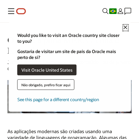
Menu
Close
Would you like to visit an Oracle country site closer
O que é a pilha MERN? Guia e
to you?
Exemplos
Gostaria de visitar um site de país da Oracle mais
perto de si?
Jeffrey Erickson | Estrategista de conteúdo | 30 de janeiro
de 2024
Visit Oracle United States
Não obrigado, prefiro ficar aqui
See this page for a different country/region
As aplicações modernas são criadas usando uma
variedade de linguagens de programação. Algumas das