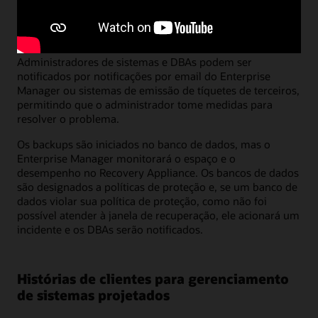
cuida apenas de hardware ou um DBA que cuida apenas
de bancos de dados, poderá acessar tudo o que precisar
na página Engineered Systems Fleet.
Administradores de sistemas e DBAs podem ser
notificados por notificações por email do Enterprise
Manager ou sistemas de emissão de tíquetes de terceiros,
permitindo que o administrador tome medidas para
resolver o problema.
Os backups são iniciados no banco de dados, mas o
Enterprise Manager monitorará o espaço e o
desempenho no Recovery Appliance. Os bancos de dados
são designados a políticas de proteção e, se um banco de
dados violar sua política de proteção, como não foi
possível atender à janela de recuperação, ele acionará um
incidente e os DBAs serão notificados.
Histórias de clientes para gerenciamento
de sistemas projetados