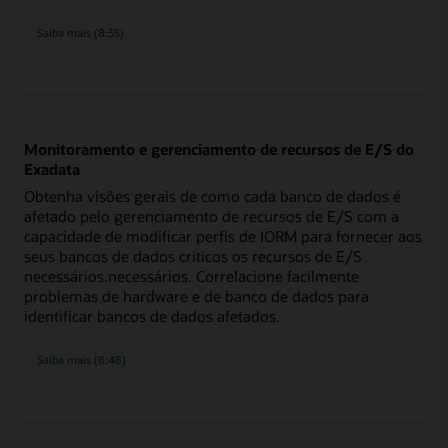
sobre
Saiba mais
(8:35)
o
monitoramento
do
desempenho
da
grade
de
armazenamento
Monitoramento e gerenciamento de recursos de E/S do
Exadata
Obtenha visões gerais de como cada banco de dados é
afetado pelo gerenciamento de recursos de E/S com a
capacidade de modificar perfis de IORM para fornecer aos
seus bancos de dados críticos os recursos de E/S
necessários.necessários. Correlacione facilmente
problemas de hardware e de banco de dados para
identificar bancos de dados afetados.
sobre
Saiba mais
(8:48)
o
monitoramento
e
o
gerenciamento
de
recursos