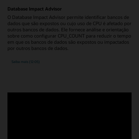
de
E/S
Database Impact Advisor
do
Exadata
O Database Impact Advisor permite identificar bancos de
dados que são expostos ou cujo uso de CPU é afetado por
outros bancos de dados. Ele fornece análise e orientação
sobre como configurar CPU_COUNT para reduzir o tempo
em que os bancos de dados são expostos ou impactados
por outros bancos de dados.
sobre
Saiba mais
(12:05)
o
Database
Impact
Advisor
Como funciona o gerenciamento de
sistemas projetados
O Oracle Enterprise Manager fornece aos administradores
um único painel de controle para todos os Exadata,
Exadata Cloud e Zero Data Loss Recovery Appliances.
Mesmo que você seja um administrador do sistema que