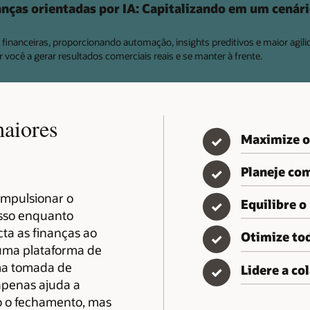
nças orientadas por IA: Capitalizando em um cenári
financeiras, proporcionando automação, insights preditivos e maior agil
r você a gerar resultados comerciais reais e se manter à frente.
aiores
Maximize o 
✓
Planeje com
✓
impulsionar o
Equilibre o
✓
 isso enquanto
ta as finanças ao
Otimize tod
✓
 uma plataforma de
ma tomada de
Lidere a c
✓
apenas ajuda a
mo o fechamento, mas