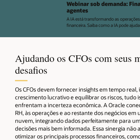
Webinar sob demanda: Fina
agentes
A IA está transformando as operações 
financeira. Saiba como a IA pode ajuda
Ajudando os CFOs com seus m
desafios
Os CFOs devem fornecer insights em tempo real, 
crescimento lucrativo e equilibrar os riscos, tudo
enfrentam a incerteza econômica. A Oracle conec
RH, às operações e ao restante dos negócios em
nuvem, integrando dados perfeitamente para u
decisões mais bem informada. Essa sinergia não 
otimizar os principais processos financeiros, co