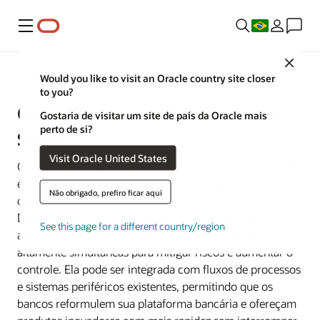
Menu
Close
Operações Bancárias
Would you like to visit an Oracle country site closer
to you?
Oracle Banking Accounts Cloud
Gostaria de visitar um site de país da Oracle mais
perto de si?
Service
Visit Oracle United States
O Oracle Banking Accounts é uma plataforma de contas
em hiperescala que otimiza o gerenciamento e as
Não obrigado, prefiro ficar aqui
operações de contas em toda a empresa bancária.
Desenvolvida em uma arquitetura nativa da nuvem
See this page for a different country/region
altamente escalável, a solução permite transações
altamente simultâneas para mitigar riscos e aumentar o
controle. Ela pode ser integrada com fluxos de processos
e sistemas periféricos existentes, permitindo que os
bancos reformulem sua plataforma bancária e ofereçam