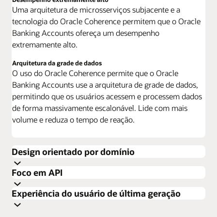
Uma arquitetura de microsserviços subjacente e a
tecnologia do Oracle Coherence permitem que o Oracle
Banking Accounts ofereça um desempenho
extremamente alto.
Arquitetura da grade de dados
O uso do Oracle Coherence permite que o Oracle
Banking Accounts use a arquitetura de grade de dados,
permitindo que os usuários acessem e processem dados
de forma massivamente escalonável. Lide com mais
volume e reduza o tempo de reação.
Design orientado por domínio
Pacote de serviços de nuvem nativos
Foco em API
O Oracle Banking Accounts faz parte de um conjunto de
serviços de nuvem nativos em constante evolução com
Integração rápida
Experiência do usuário de última geração
O Oracle Banking Routing Hub permite fácil integração
as inovações no setor bancário.
entre o Oracle Banking Cloud Services e outros serviços
Transparência e controle
Recursos de integração simplificados
Com o Oracle Banking Accounts, os usuários podem
Parte do conjunto de serviços de nuvem nativos, o
em todo o ecossistema sem a necessidade de alterações