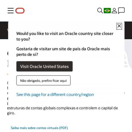
Menu
Close
Visão geral
Soluções
Setores
Business Insights
Would you like to visit an Oracle country site closer
to you?
Gostaria de visitar um site de país da Oracle mais
Oracle Banking Virtual Account
perto de si?
Management
Visit Oracle United States
Não obrigado, prefiro ficar aqui
O Oracle Banking Virtual Account Management ajuda clientes
bancários corporativos a obter clareza de capital. Esse serviço de
nuvem de última geração capacita os bancos a oferecer soluções de
See this page for a different country/region
gerenciamento de contas virtuais preparadas para o futuro,
permitindo que clientes corporativos gerenciem com eficiência
estruturas de contas globais complexas e controlem o capital de
giro.
Saiba mais sobre contas virtuais (PDF)