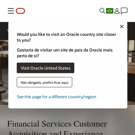
Menu
Entre em
contato
Close
com um
Visão geral
Soluções
especialista
Would you like to visit an Oracle country site closer
em serviços
to you?
financeiros
Gostaria de visitar um site de país da Oracle mais
perto de si?
Visit Oracle United States
Não obrigado, prefiro ficar aqui
See this page for a different country/region
Financial Services Customer
Acquisition and Experience