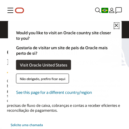
Menu
Close
Would you like to visit an Oracle country site closer
to you?
Gostaria de visitar um site de país da Oracle mais
Oracle Banking Cash
perto de si?
Management Cloud Service
Visit Oracle United States
Não obrigado, prefiro ficar aqui
O Oracle Banking Cash Management Cloud Service permite que os
bancos ajudem seus clientes corporativos a gerenciar seu capital de
giro de forma eficaz, cumprindo os requisitos regulatórios. O
See this page for a different country/region
serviço de nuvem de última geração, baseado em tecnologia
contemporânea, capacita bancos e empresas com previsões
precisas de fluxo de caixa, cobranças e contas a receber eficientes e
reconciliação de pagamentos.
Solicite uma chamada