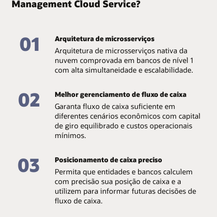
Management Cloud Service?
monitora automaticamente o ambiente, fornecendo
pagamentos em uma ou várias faturas.
Cobranças e devoluções
insights que ajudam a evitar falhas de serviço, sejam
elas manuais ou baseadas em regras.
Um painel para monitorar a porcentagem de cobranças
01
Alta escalabilidade
e devoluções em diversos métodos de pagamento.
Arquitetura de microsserviços
Arquitetura de microsserviços nativa da
O ambiente nativo da nuvem da Oracle oferece
nuvem comprovada em bancos de nível 1
provisionamento automático de infraestrutura
com alta simultaneidade e escalabilidade.
adicional para dar suporte a um aumento imediato na
demanda. Com uma pilha Oracle completa, não há
restrições de capacidade. Os bancos podem usar
02
Melhor gerenciamento de fluxo de caixa
recursos de pagamento por uso, o que os ajuda a
otimizar o OpEx e minimizar o CapEx.
Garanta fluxo de caixa suficiente em
diferentes cenários econômicos com capital
Disponibilidade imediata
de giro equilibrado e custos operacionais
mínimos.
O Cash Management Cloud Service é implementado em
vários domínios de disponibilidade com alternância
03
automática, recuperação de desastres na mesma região
Posicionamento de caixa preciso
e regeneração contínua de serviços. A solução otimiza
Permita que entidades e bancos calculem
recursos com base em diversos fatores,
com precisão sua posição de caixa e a
proporcionando maior confiabilidade, visibilidade e
utilizem para informar futuras decisões de
controle.
fluxo de caixa.