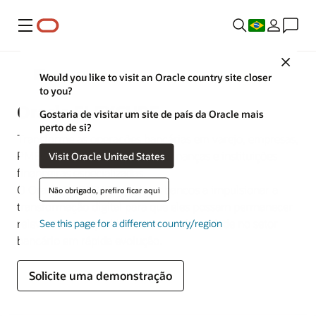
Menu
Close
Operações Bancárias
Would you like to visit an Oracle country site closer
to you?
Oracle FLEXCUBE
Gostaria de visitar um site de país da Oracle mais
perto de si?
Transforme as operações bancárias em varejo, empresas,
PMEs, bancos islâmicos, microfinanças e instituições
Visit Oracle United States
financeiras especializadas.
O Oracle FLEXCUBE ajuda os bancos a impulsionar a
Não obrigado, prefiro ficar aqui
transformação digital para que eles possam permanecer
relevantes, competitivos e em conformidade no setor
See this page for a different country/region
bancário em rápida evolução.
Solicite uma demonstração