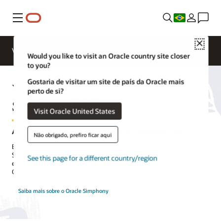
Menu
Close
Visão geral
Produtos MICROS
Would you like to visit an Oracle country site closer
to you?
Gostaria de visitar um site de país da Oracle mais
Vídeos de treinamento do
perto de si?
Simphony POS
Visit Oracle United States
Aproveite o potencial dos sistemas Oracle Simphony POS
Não obrigado, prefiro ficar aqui
Bem-vindo à biblioteca de vídeos de treinamento do Oracle
Simphony. Nossos vídeos foram criados para ajudar você e sua
See this page for a different country/region
equipe a aproveitar todos os benefícios e recursos dos sistemas
Oracle Simphony POS para restaurantes.
Saiba mais sobre o Oracle Simphony