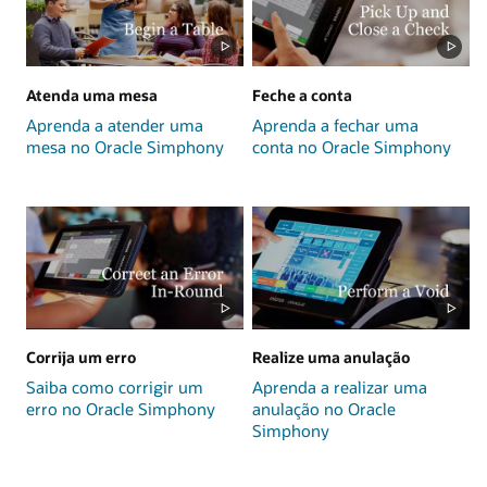
Atenda uma mesa
Feche a conta
Aprenda a atender uma
Aprenda a fechar uma
mesa no Oracle Simphony
conta no Oracle Simphony
Corrija um erro
Realize uma anulação
Saiba como corrigir um
Aprenda a realizar uma
erro no Oracle Simphony
anulação no Oracle
Simphony