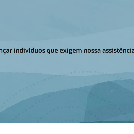
ançar indivíduos que exigem nossa assistênci