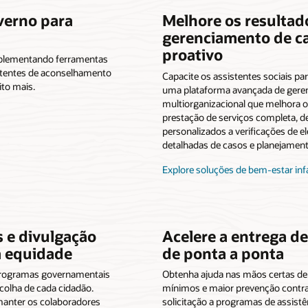
overno para
Melhore os resultad
gerenciamento de ca
proativo
mplementando ferramentas
stentes de aconselhamento
Capacite os assistentes sociais pa
ito mais.
uma plataforma avançada de gere
multiorganizacional que melhora o
prestação de serviços completa, d
personalizados a verificações de el
detalhadas de casos e planejamento
Explore soluções de bem-estar infa
 e divulgação
Acelere a entrega d
a equidade
de ponta a ponta
 programas governamentais
Obtenha ajuda nas mãos certas de 
colha de cada cidadão.
mínimos e maior prevenção contra
manter os colaboradores
solicitação a programas de assist