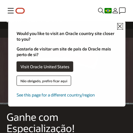
Menu
Especialização em Cloud Sell
Close
Would you like to visit an Oracle country site closer
to you?
Gostaria de visitar um site de país da Oracle mais
perto de si?
Visit Oracle United States
Não obrigado, prefiro ficar aqui
See this page for a different country/region
Ganhe com
Especialização!