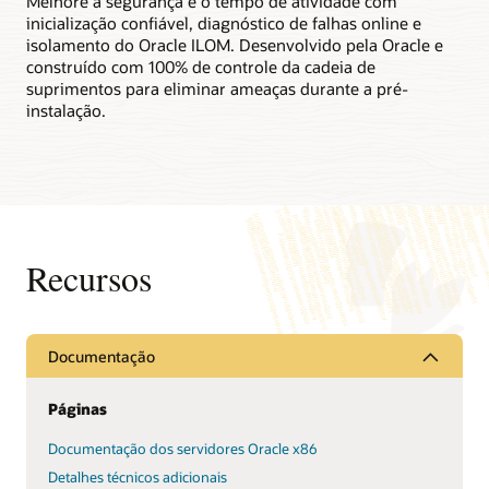
Melhore a segurança e o tempo de atividade com
X8-8 (PDF)
inicialização confiável, diagnóstico de falhas online e
Ficha técnica: Oracle Server X8-8 (8 soquetes) (PDF)
isolamento do Oracle ILOM. Desenvolvido pela Oracle e
construído com 100% de controle da cadeia de
Ficha técnica: Oracle Server X8-8 (4 soquetes) (PDF)
suprimentos para eliminar ameaças durante a pré-
instalação.
Recursos
Documentação
Páginas
Documentação dos servidores Oracle x86
Detalhes técnicos adicionais