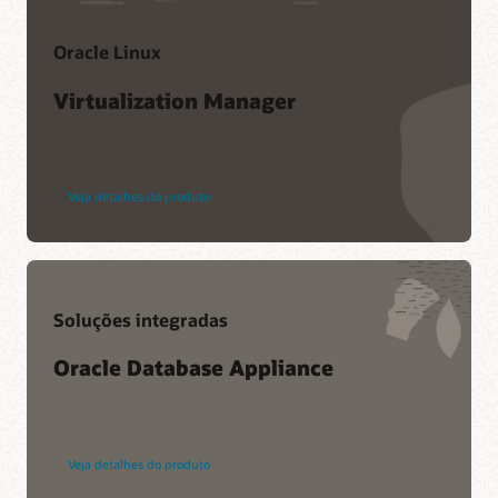
Oracle Linux
Virtualization Manager
Veja detalhes do produto
Soluções integradas
Oracle Database Appliance
Veja detalhes do produto