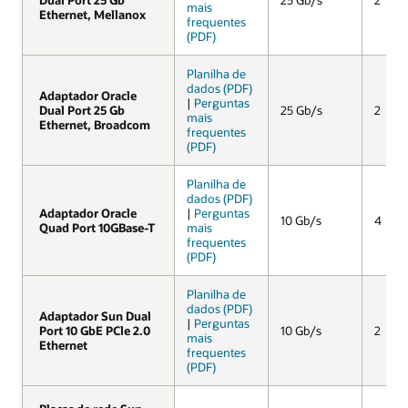
mais
Ethernet, Mellanox
Ethernet, Mellanox
frequentes
(PDF)
Planilha de
dados (PDF)
Adaptador Oracle
Adaptador Oracle
|
Perguntas
Dual Port 25 Gb
Dual Port 25 Gb
25 Gb/s
2
mais
Ethernet, Broadcom
Ethernet, Broadcom
frequentes
(PDF)
Planilha de
dados (PDF)
Adaptador Oracle
Adaptador Oracle
|
Perguntas
10 Gb/s
4
Quad Port 10GBase-T
Quad Port 10GBase-T
mais
frequentes
(PDF)
Planilha de
dados (PDF)
Adaptador Sun Dual
Adaptador Sun Dual
|
Perguntas
Port 10 GbE PCle 2.0
Port 10 GbE PCle 2.0
10 Gb/s
2
mais
Ethernet
Ethernet
frequentes
(PDF)