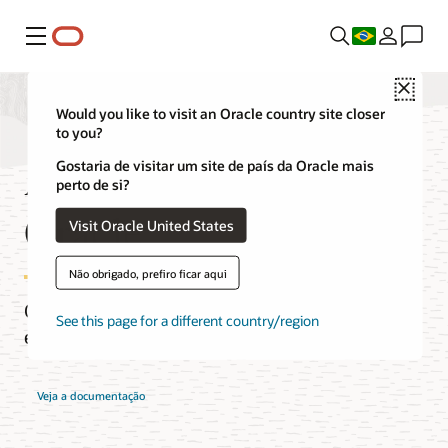
Menu
Close
Would you like to visit an Oracle country site closer
to you?
Adaptadores de rede
Gostaria de visitar um site de país da Oracle mais
perto de si?
Oracle
Visit Oracle United States
Não obrigado, prefiro ficar aqui
Os adaptadores de rede mais rápidos e
See this page for a different country/region
econômicos do mercado atual.
Veja a documentação