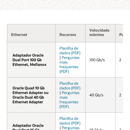
Velocidade
Ethernet
Recursos
máxima
Porta
Planilha de
dados (PDF)
Adaptador Oracle
Adaptador Oracle
|
Perguntas
Dual Port 100 Gb
Dual Port 100 Gb
100 Gb/s
2
mais
Ethernet, Mellanox
Ethernet, Mellanox
frequentes
(PDF)
Planilha de
Oracle Quad 10 Gb
Oracle Quad 10 Gb
dados (PDF)
Ethernet Adapter ou
Ethernet Adapter ou
|
Perguntas
40 Gb/s
2
Oracle Dual 40 Gb
Oracle Dual 40 Gb
mais
Ethernet Adapter
Ethernet Adapter
frequentes
(PDF)
Planilha de
dados (PDF)
Adaptador Oracle
Adaptador Oracle
|
Perguntas
Dual Port 25 Gb
Dual Port 25 Gb
25 Gb/s
2