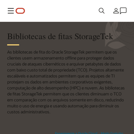
Menu
País
Bibliotecas de fitas StorageTek
As bibliotecas de fita do Oracle StorageTek permitem que os
clientes usem armazenamento offline para proteger dados
cruciais de ataques cibernéticos e arquivar petabytes de dados
com baixo custo total de propriedade (TCO). Projetos altamente
escaláveis e automatizados permitem que as equipes de TI
protejam os dados em ambientes corporativos exigentes,
computação de alto desempenho (HPC) e nuvem. As bibliotecas
de fitas StorageTek permitem que os clientes diminuam o TCO
em comparação com os arquivos somente em disco, reduzindo
muito o uso de energia e usando automação para diminuir os
custos administrativos.
Experimente a Oracle Cloud - Modo Gratuito