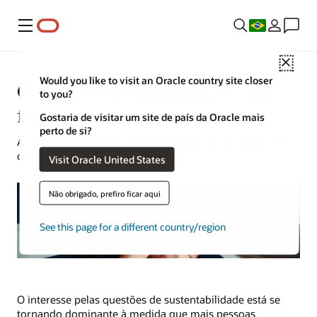
Menu
Close
Would you like to visit an Oracle country site closer
O que é sustentabilidade? Como
to you?
funciona e por que é importante
Gostaria de visitar um site de país da Oracle mais
perto de si?
Amber Biela-Weyenberg | Estrategista de Conteúdo | 14
de junho de 2023
Visit Oracle United States
Não obrigado, prefiro ficar aqui
See this page for a different country/region
O interesse pelas questões de sustentabilidade está se
tornando dominante à medida que mais pessoas