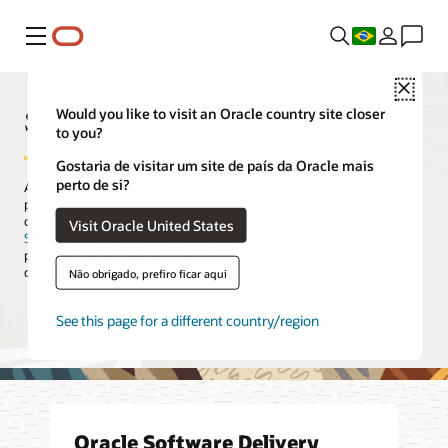
Menu
Close
Software Download
Would you like to visit an Oracle country site closer
to you?
Gostaria de visitar um site de país da Oracle mais
perto de si?
A central Oracle Software Download é o local que a sua empresa
pode usar para baixar o software da Oracle. Se já tiver uma licença
comercial, você deverá fazer o download do software do
Oracle
Visit Oracle United States
Software Delivery Cloud
, o qual está especificamente planejado
para atender ao cliente. Vá ao
My Oracle Support
para baixar as
correções e obter suporte de software.
Não obrigado, prefiro ficar aqui
See this page for a different country/region
Oracle Software Delivery Cloud
Oracle Software Delivery