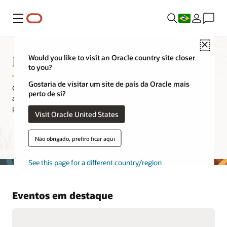
Menu
Close
Eventos da Oracle
Would you like to visit an Oracle country site closer
to you?
Gostaria de visitar um site de país da Oracle mais
Conheça nossa série de eventos informativos com os últimos
perto de si?
anúncios, conversas com clientes, informações específicas do
produto, sessões técnicas e laboratórios práticos.
Visit Oracle United States
Pesquisar todos os eventos Oracle
Não obrigado, prefiro ficar aqui
See this page for a different country/region
Eventos em destaque