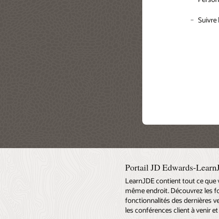
Appliqu
Amélior
"ne pa
général
Suivre 
Visuali
Choisi
Analyse
une fac
Utilis
activit
travail
l'équi
l'équi
écarts.
Portail JD Edwards-Lear
LearnJDE contient tout ce que 
même endroit. Découvrez les fo
fonctionnalités des dernières ve
les conférences client à venir 