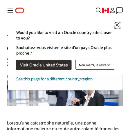
Menu
Close
Would you like to visit an Oracle country site closer
7 stratégies pour maintenir la
to you?
continuité des activités
Souhaitez-vous visiter le site d’un pays Oracle plus
proche ?
Aaron Ricadela | Responsable de la stratégie de contenu |
29 avril 2024
Visit Oracle United States
Non merci, je reste ici
See this page for a different country/region
Lorsqu'une catastrophe naturelle, une panne
informatique majeure ou toute autre calamité frappe les