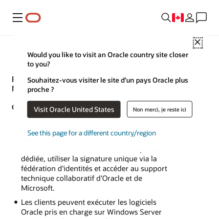
Menu
Close
Would you like to visit an Oracle country site closer
to you?
Partenariat stratégique Oracle et
Tout ouvrir
Souhaitez-vous visiter le site d’un pays Oracle plus
Microsoft - FAQ
proche ?
Quels sont les
éléments clés du partenariat
?
Visit Oracle United States
Non merci, je reste ici
Les clients peuvent connecter leurs
See this page for a different country/region
ressources Oracle Cloud Infrastructure et
Microsoft Azure via une connexion privée
dédiée, utiliser la signature unique via la
fédération d'identités et accéder au support
technique collaboratif d'Oracle et de
Microsoft.
Les clients peuvent exécuter les logiciels
Oracle pris en charge sur Windows Server