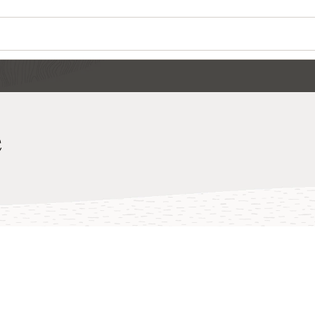
Wo
So
Se