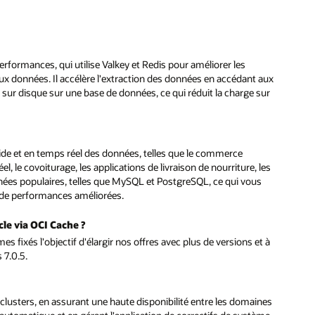
aux
ur
les
s
t à
nes