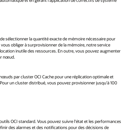
ème
ur
enter
t
100
ances