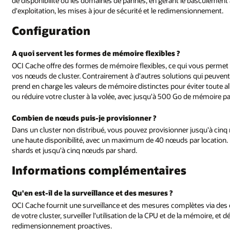
 basculement automatique et en gérant l'application de correctifs de syst
sionnement.
 vous permet de sélectionner la quantité exacte de mémoire nécessaire po
 qui peuvent vous obliger à surprovisionner de la mémoire, notre service
viter toute allocation inutile des ressources. En outre, vous pouvez augm
 de mémoire par nœud.
jusqu'à cinq nœuds par cluster OCI Cache pour une réplication optimale e
r location. Pour un cluster distribué, vous pouvez provisionner jusqu'à 
tes via des outils OCI standard. Vous pouvez suivre l'état et les perform
a mémoire, et définir des alarmes et des notifications pour des décisions de