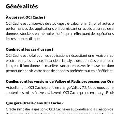
re hautes performances, qui utilise Valkey et Redis pour améliorer les
tra-rapide aux données. Il accélère l'extraction des données en accédant 
opérations sur disque sur une base de données, ce qui réduit la charge s
 livraison rapide et en temps réel des données, telles que le commerce
 en temps réel, le covoiturage, les applications de livraison de nourriture, 
s bases de données populaires, telles que MySQL et PostgreSQL, ce qui vou
n bénéficiant de performances améliorées.
ées par Oracle via OCI Cache ?
nous sommes fixés l'objectif d'élargir nos offres avec plus de versions e
 charge Redis 7.0.5.
a création de clusters, en assurant une haute disponibilité entre les domai