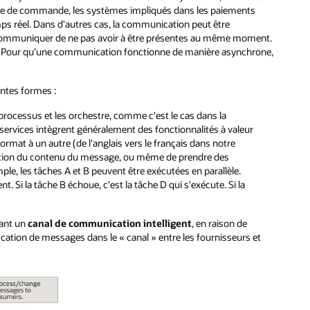
mple de commande, les systèmes impliqués dans les paiements
mps réel. Dans d'autres cas, la communication peut être
 communiquer de ne pas avoir à être présentes au même moment.
s. Pour qu'une communication fonctionne de manière asynchrone,
ntes formes :
s processus et les orchestre, comme c'est le cas dans la
ervices intègrent généralement des fonctionnalités à valeur
 format à un autre (de l'anglais vers le français dans notre
ction du contenu du message, ou même de prendre des
ple, les tâches A et B peuvent être exécutées en parallèle.
t. Si la tâche B échoue, c'est la tâche D qui s'exécute. Si la
sant un
canal de communication intelligent
, en raison de
ication de messages dans le « canal » entre les fournisseurs et