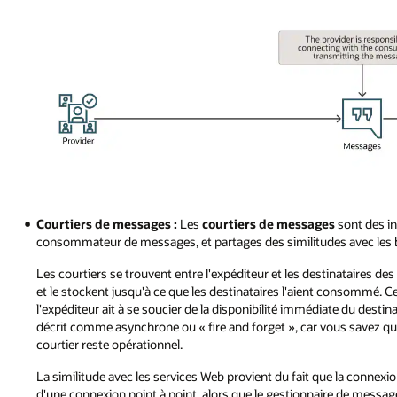
Ensuite,
le
bus
de
services
achemine
le
message
vers
les
consommateurs.
Pendant
Le
le
Courtiers de messages :
Les
courtiers de messages
sont des in
fournisseur
routage,
consommateur de messages, et partages des similitudes avec les bu
de
le
messages
message
Les courtiers se trouvent entre l'expéditeur et les destinataires
communique
peut
et le stockent jusqu'à ce que les destinataires l'aient consommé. C
directement
être
l'expéditeur ait à se soucier de la disponibilité immédiate du dest
avec
soumis
décrit comme asynchrone ou « fire and forget », car vous savez que
le
à
courtier reste opérationnel.
consommateur.
une
Le
La similitude avec les services Web provient du fait que la connexion
logique
processus
d'une connexion point à point, alors que le gestionnaire de message
de