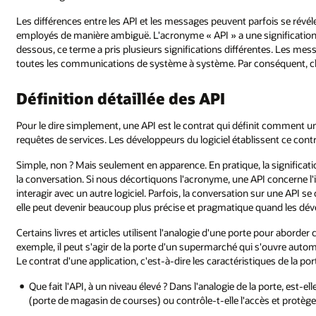
Les différences entre les API et les messages peuvent parfois se révé
employés de manière ambiguë. L'acronyme « API » a une signification 
dessous, ce terme a pris plusieurs significations différentes. Les m
toutes les communications de système à système. Par conséquent, clari
Définition détaillée des API
Pour le dire simplement, une API est le contrat qui définit comment un
requêtes de services. Les développeurs du logiciel établissent ce contr
Simple, non ? Mais seulement en apparence. En pratique, la significati
la conversation. Si nous décortiquons l'acronyme, une API concerne l'in
interagir avec un autre logiciel. Parfois, la conversation sur une API s
elle peut devenir beaucoup plus précise et pragmatique quand les dé
Certains livres et articles utilisent l'analogie d'une porte pour aborder
exemple, il peut s'agir de la porte d'un supermarché qui s'ouvre auto
Le contrat d'une application, c'est-à-dire les caractéristiques de la p
Que fait l'API, à un niveau élevé ? Dans l'analogie de la porte, est-el
(porte de magasin de courses) ou contrôle-t-elle l'accès et protège-