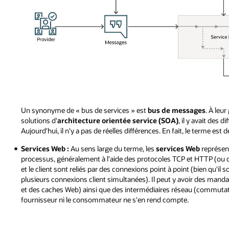
Le
Un synonyme de « bus de services » est
bus de messages
. À leu
fournisseur
solutions d'
architecture orientée service (SOA)
, il y avait des 
de
Aujourd'hui, il n'y a pas de réelles différences. En fait, le terme e
messages
Services Web :
Au sens large du terme, les
services Web
représen
appelle
processus, généralement à l'aide des protocoles TCP et HTTP (ou
le
et le client sont reliés par des connexions point à point (bien qu'il
bus
plusieurs connexions client simultanées). Il peut y avoir des manda
de
et des caches Web) ainsi que des intermédiaires réseau (commutate
services
fournisseur ni le consommateur ne s'en rend compte.
avec
un
message.