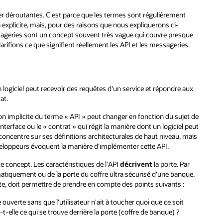
ler déroutantes. C'est parce que les termes sont régulièrement
explicite, mais, pour des raisons que nous expliquerons ci-
essageries sont un concept souvent très vague qui couvre presque
fions ce que signifient réellement les API et les messageries.
 logiciel peut recevoir des requêtes d'un service et répondre aux
at.
on implicite du terme « API » peut changer en fonction du sujet de
terface ou le « contrat » qui régit la manière dont un logiciel peut
e concentre sur ses définitions architecturales de haut niveau, mais
veloppeurs évoquent la manière d'implémenter cette API.
 ce concept. Les caractéristiques de l'API
décrivent
la porte. Par
matiquement ou de la porte du coffre ultra sécurisé d'une banque.
orte, doit permettre de prendre en compte des points suivants :
le ouverte sans que l'utilisateur n'ait à toucher quoi que ce soit
t-elle ce qui se trouve derrière la porte (coffre de banque) ?