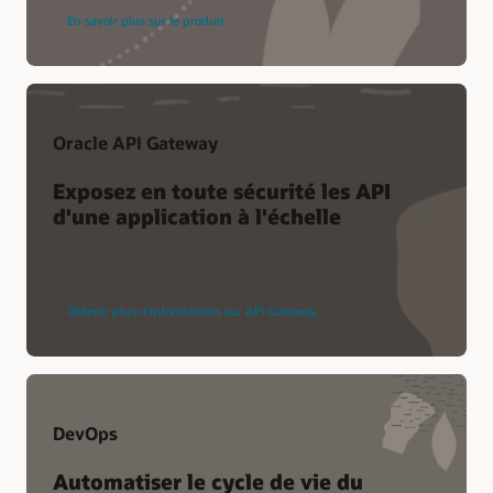
En savoir plus sur le produit
Oracle API Gateway
Exposez en toute sécurité les API
d'une application à l'échelle
Obtenir plus d'informations sur API Gateway
DevOps
Automatiser le cycle de vie du