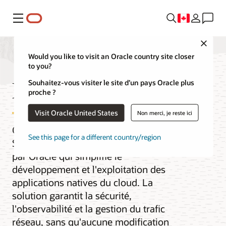
Menu
Close
Would you like to visit an Oracle country site closer
to you?
Maillage de services
Souhaitez-vous visiter le site d’un pays Oracle plus
proche ?
Visit Oracle United States
Non merci, je reste ici
Oracle Cloud Infrastructure (OCI)
See this page for a different country/region
Service Mesh est un service gratuit géré
par Oracle qui simplifie le
développement et l'exploitation des
applications natives du cloud. La
solution garantit la sécurité,
l'observabilité et la gestion du trafic
réseau, sans qu'aucune modification