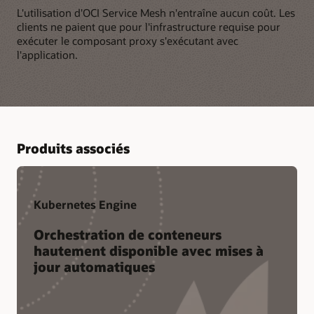
L'utilisation d'OCI Service Mesh n'entraîne aucun coût. Les
clients ne paient que pour l'infrastructure requise pour
exécuter le composant proxy s'exécutant avec
l'application.
Produits associés
Kubernetes Engine
Orchestration de conteneurs
hautement disponible avec mises à
jour automatiques