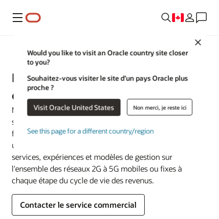
Menu
Close
Communications
Would you like to visit an Oracle country site closer
to you?
Monétisez tout à n'importe quelle
Souhaitez-vous visiter le site d’un pays Oracle plus
proche ?
échelle
Visit Oracle United States
Non merci, je reste ici
Monétisez tout à n'importe quelle échelle avec un
système de tarification convergé (CCS) intégré à la
See this page for a different country/region
facturation et aux API ouvertes de TM Forum. Maintenez
une comptabilisation précise des revenus pour tous les
services, expériences et modèles de gestion sur
l'ensemble des réseaux 2G à 5G mobiles ou fixes à
chaque étape du cycle de vie des revenus.
Contacter le service commercial