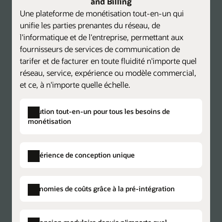
and Billing
Une plateforme de monétisation tout-en-un qui
unifie les parties prenantes du réseau, de
l'informatique et de l'entreprise, permettant aux
fournisseurs de services de communication de
tarifer et de facturer en toute fluidité n'importe quel
réseau, service, expérience ou modèle commercial,
et ce, à n'importe quelle échelle.
Solution tout-en-un pour tous les besoins de
monétisation
Expérience de conception unique
Catalogue de produits unique
Créez des plans de tarification centralisés
Économies de coûts grâce à la pré-intégration
pour les composants de tarification et de
facturation, accélérez le délai de mise sur le
Provisionnement d'une solution unique
Eliminez les données en double, la complexité
marché et réduisez les coûts.