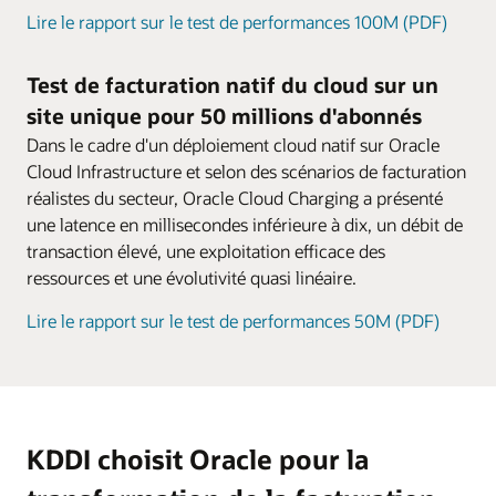
tarification peuvent également être étendues
Lire le rapport sur le test de performances 100M (PDF)
Dons
avec des kits SDK et des applications
Proposez aux clients d'offrir des minutes, des
personnalisées.
Test de facturation natif du cloud sur un
SMS, des données et d'autres ressources à
site unique pour 50 millions d'abonnés
d'autres clients, avec des règles de validité et
de compartiment de solde flexibles et des
Dans le cadre d'un déploiement cloud natif sur Oracle
frais de service.
Cloud Infrastructure et selon des scénarios de facturation
réalistes du secteur, Oracle Cloud Charging a présenté
une latence en millisecondes inférieure à dix, un débit de
transaction élevé, une exploitation efficace des
ressources et une évolutivité quasi linéaire.
Lire le rapport sur le test de performances 50M (PDF)
KDDI choisit Oracle pour la